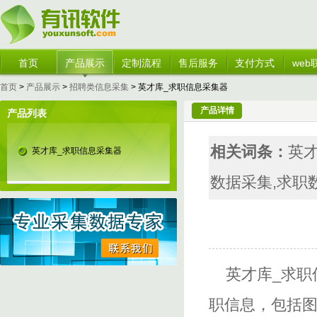
首页
产品展示
定制流程
售后服务
支付方式
web
首页
>
产品展示
>
招聘类信息采集
> 英才库_求职信息采集器
产品详情
产品列表
相关词条：
英才
英才库_求职信息采集器
数据采集,求职
英才库_求职信
职信息，包括